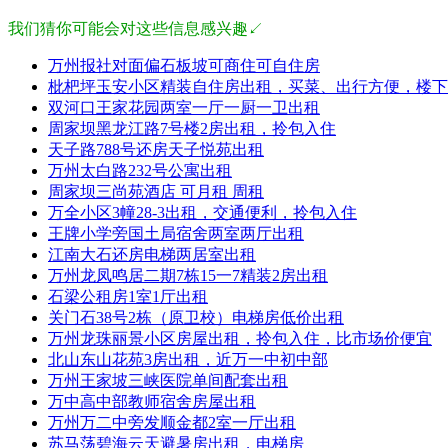
我们猜你可能会对这些信息感兴趣↙
万州报社对面偏石板坡可商住可自住房
枇杷坪玉安小区精装自住房出租，买菜、出行方便，楼下
双河口王家花园两室一厅一厨一卫出租
周家坝黑龙江路7号楼2房出租，拎包入住
天子路788号还房天子悦苑出租
万州太白路232号公寓出租
周家坝三尚苑酒店 可月租 周租
万全小区3幢28-3出租，交通便利，拎包入住
王牌小学旁国土局宿舍两室两厅出租
江南大石还房电梯两居室出租
万州龙凤鸣居二期7栋15一7精装2房出租
石梁公租房1室1厅出租
关门石38号2栋（原卫校）电梯房低价出租
万州龙珠丽景小区房屋出租，拎包入住，比市场价便宜
北山东山花苑3房出租，近万一中初中部
万州王家坡三峡医院单间配套出租
万中高中部教师宿舍房屋出租
万州万二中旁发顺金都2室一厅出租
苏马荡碧海云天避暑房出租，电梯房