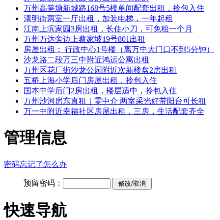
万州高笋塘新城路168号5楼单间配套出租，拎包入住
清明街两室一厅出租，加装电梯，一年起租
江南上滨家园3房出租，长住小刀，可免租一个月
万州万达旁边上蔡家坡19号801出租
房屋出租： 行政中心1号楼（离万中大门口不到5分钟）
沙龙路二段万三中附近鸿运公寓出租
万州区花厂街沙龙公园附近次新楼盘2房出租
五桥上海小学后门房屋出租，拎包入住
国本中学后门2房出租，楼层适中，拎包入住
万州沙河房东直租｜零中介 两室采光好带阳台可长租
万一中附近幸福社区房屋出租，三房，生活配套齐全
管理信息
密码忘记了怎么办
预留密码：
快速导航