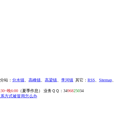
镇分站：
分水镇
、
高峰镇
、
高梁镇
、
李河镇
其它：
RSS
、
Sitemap
:30~晚6:00
（夏季作息） 业务ＱＱ：34
968
250
34
联系方式被冒用怎么办