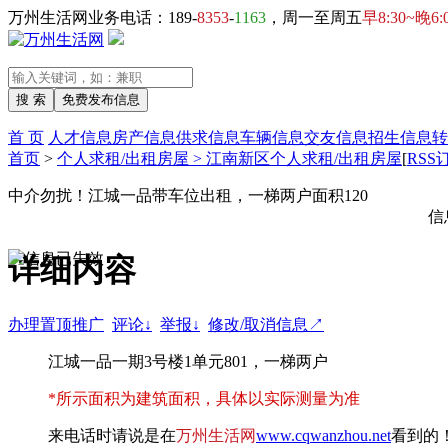
万州生活网业务电话：189-
8353
-
1163
，周一至周五
早8:30~晚6:
首 页
人才信息
房产信息
供求信息
车辆信息
交友信息
招生信息
转
首页
>
个人求租/出租房屋 > 江南新区个人求租/出租房屋
[
RSS
中介勿扰！江城一品带车位出租，一梯两户面积120
信
详细内容
办理置顶推广
评论↓
举报↓
修改/取消信息↗
江城一品一期3号楼1单元801，一梯两户
*所示面积为建筑面积，具体以实际测量为准
来电话时请说是在
万州生活网
www.cqwanzhou.net
看到的