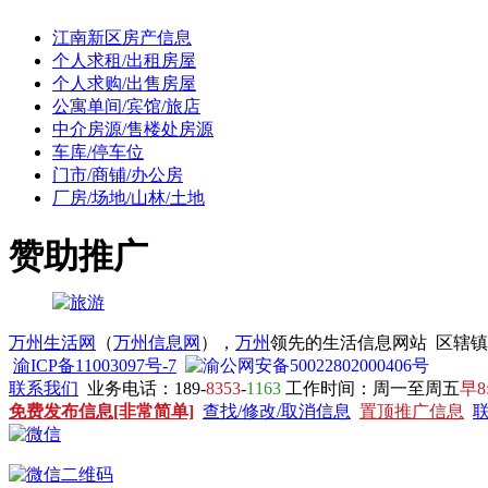
江南新区房产信息
个人求租/出租房屋
个人求购/出售房屋
公寓单间/宾馆/旅店
中介房源/售楼处房源
车库/停车位
门市/商铺/办公房
厂房/场地/山林/土地
赞助推广
万州生活网
（
万州信息网
），
万州
领先的生活信息网站 区辖
渝ICP备11003097号-7
渝公网安备50022802000406号
联系我们
业务电话：189-
8353
-
1163
工作时间：周一至周五
早8
免费发布信息[非常简单]
查找/修改/取消信息
置顶推广信息