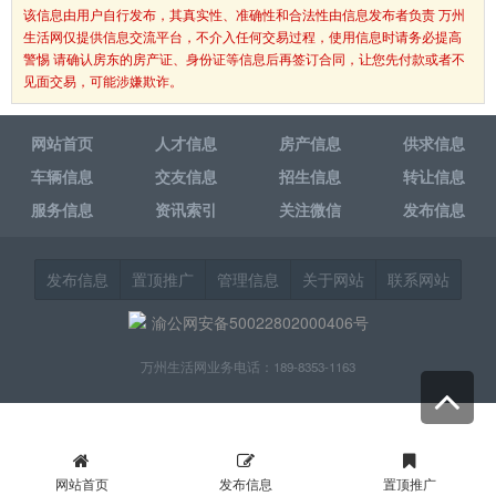
该信息由用户自行发布，其真实性、准确性和合法性由信息发布者负责 万州
生活网仅提供信息交流平台，不介入任何交易过程，使用信息时请务必提高
警惕 请确认房东的房产证、身份证等信息后再签订合同，让您先付款或者不
见面交易，可能涉嫌欺诈。
网站首页
人才信息
房产信息
供求信息
车辆信息
交友信息
招生信息
转让信息
服务信息
资讯索引
关注微信
发布信息
发布信息
置顶推广
管理信息
关于网站
联系网站
渝公网安备50022802000406号
万州生活网业务电话：189-8353-1163
网站首页
发布信息
置顶推广