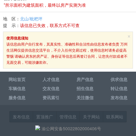
*所示面积为建筑面积，最终以房产实测为准
地 区：
北山/枇杷坪
提 示：
该信息已失效，联系方式不可查
×
使用信息须知
该信息由用户自行发布，其真实性、准确性和合法性由信息发布者负责 万州
生活网仅提供信息交流平台，不介入任何交易过程，使用信息时请务必提高
警惕 请确认房东的房产证、身份证等信息后再签订合同，让您先付款或者不
见面交易，可能涉嫌欺诈。
网站首页
人才信息
房产信息
供求信息
车辆信息
交友信息
招生信息
转让信息
服务信息
资讯索引
关注微信
发布信息
发布信息
置顶推广
管理信息
关于网站
联系网站
渝公网安备50022802000406号