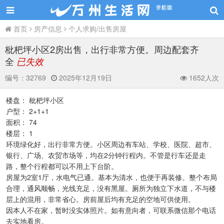
首页
房产信息
个人求购/出售房屋
枇杷坪小区2房出售，出行非常方便。周边配套齐
全
已失效
编号：
32769
2025年12月19日
1652人次
楼盘： 枇杷坪小区
户型： 2+1+1
面积： 74
楼层： 1
环境绿化好，出行非常方便。小区周边有车站、学校、医院、超市、
银行、广场、农贸市场等，均在2分钟行程内。不管是行车还是走
路，整个行程都可以不用上下台阶。
房屋为2室1厅，水电气已通。基本为清水，也便于再装修。整个布局
合理，通风顺畅，光线充足，没有黑屋。厕所为独立下水道，不与楼
层上的混用，非常省心。房前屋后均有充足的空地可供使用。
因本人不在家，暂时没实体照片。如有意向者，可联系微信那个电话
去实地看房。