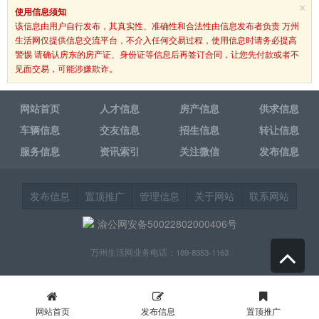
×
使用信息须知
该信息由用户自行发布，其真实性、准确性和合法性由信息发布者负责 万州
生活网仅提供信息交流平台，不介入任何交易过程，使用信息时请务必提高
警惕 请确认房东的房产证、身份证等信息后再签订合同，让您先付款或者不
见面交易，可能涉嫌欺诈。
网站首页
人才信息
房产信息
供求信息
车辆信息
交友信息
招生信息
转让信息
服务信息
资讯索引
关注微信
发布信息
发布信息
置顶推广
管理信息
关于网站
联系网站
渝公网安备50022802000406号
万州生活网业务电话：189-8353-1163
网站首页
发布信息
置顶推广