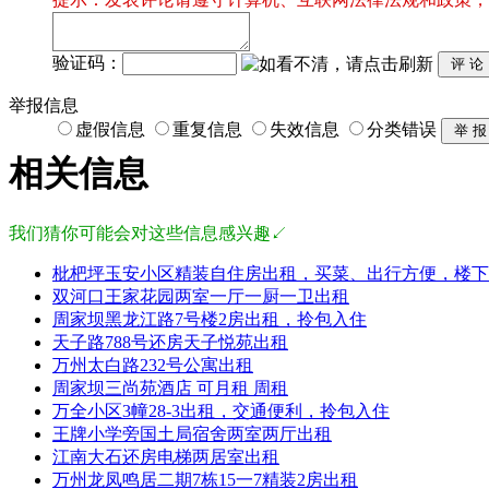
验证码：
举报信息
虚假信息
重复信息
失效信息
分类错误
相关信息
我们猜你可能会对这些信息感兴趣↙
枇杷坪玉安小区精装自住房出租，买菜、出行方便，楼下
双河口王家花园两室一厅一厨一卫出租
周家坝黑龙江路7号楼2房出租，拎包入住
天子路788号还房天子悦苑出租
万州太白路232号公寓出租
周家坝三尚苑酒店 可月租 周租
万全小区3幢28-3出租，交通便利，拎包入住
王牌小学旁国土局宿舍两室两厅出租
江南大石还房电梯两居室出租
万州龙凤鸣居二期7栋15一7精装2房出租