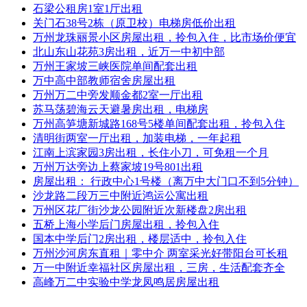
石梁公租房1室1厅出租
关门石38号2栋（原卫校）电梯房低价出租
万州龙珠丽景小区房屋出租，拎包入住，比市场价便宜
北山东山花苑3房出租，近万一中初中部
万州王家坡三峡医院单间配套出租
万中高中部教师宿舍房屋出租
万州万二中旁发顺金都2室一厅出租
苏马荡碧海云天避暑房出租，电梯房
万州高笋塘新城路168号5楼单间配套出租，拎包入住
清明街两室一厅出租，加装电梯，一年起租
江南上滨家园3房出租，长住小刀，可免租一个月
万州万达旁边上蔡家坡19号801出租
房屋出租： 行政中心1号楼（离万中大门口不到5分钟）
沙龙路二段万三中附近鸿运公寓出租
万州区花厂街沙龙公园附近次新楼盘2房出租
五桥上海小学后门房屋出租，拎包入住
国本中学后门2房出租，楼层适中，拎包入住
万州沙河房东直租｜零中介 两室采光好带阳台可长租
万一中附近幸福社区房屋出租，三房，生活配套齐全
高峰万二中实验中学龙凤鸣居房屋出租