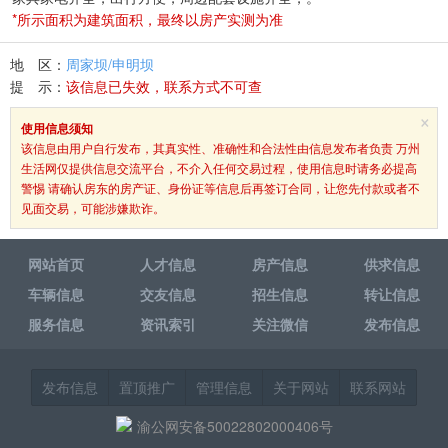
*所示面积为建筑面积，最终以房产实测为准
地 区：
周家坝/申明坝
提 示：
该信息已失效，联系方式不可查
×
使用信息须知
该信息由用户自行发布，其真实性、准确性和合法性由信息发布者负责 万州
生活网仅提供信息交流平台，不介入任何交易过程，使用信息时请务必提高
警惕 请确认房东的房产证、身份证等信息后再签订合同，让您先付款或者不
见面交易，可能涉嫌欺诈。
网站首页
人才信息
房产信息
供求信息
车辆信息
交友信息
招生信息
转让信息
服务信息
资讯索引
关注微信
发布信息
发布信息
置顶推广
管理信息
关于网站
联系网站
渝公网安备50022802000406号