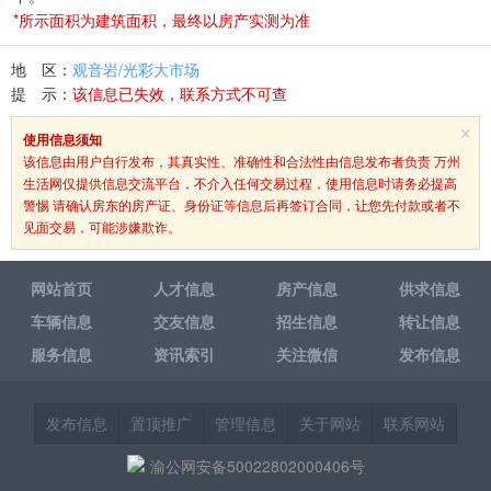
*所示面积为建筑面积，最终以房产实测为准
地 区：
观音岩/光彩大市场
提 示：
该信息已失效，联系方式不可查
×
使用信息须知
该信息由用户自行发布，其真实性、准确性和合法性由信息发布者负责 万州
生活网仅提供信息交流平台，不介入任何交易过程，使用信息时请务必提高
警惕 请确认房东的房产证、身份证等信息后再签订合同，让您先付款或者不
见面交易，可能涉嫌欺诈。
网站首页
人才信息
房产信息
供求信息
车辆信息
交友信息
招生信息
转让信息
服务信息
资讯索引
关注微信
发布信息
发布信息
置顶推广
管理信息
关于网站
联系网站
渝公网安备50022802000406号