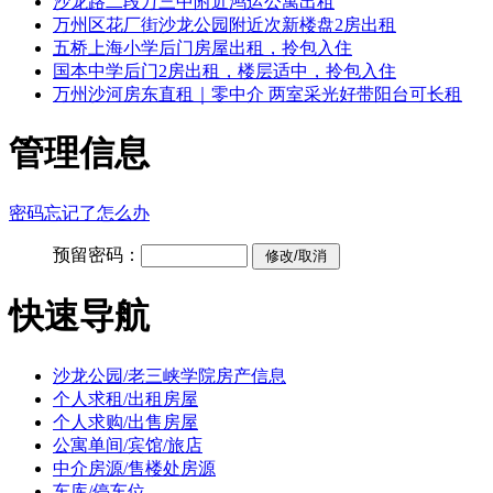
沙龙路二段万三中附近鸿运公寓出租
万州区花厂街沙龙公园附近次新楼盘2房出租
五桥上海小学后门房屋出租，拎包入住
国本中学后门2房出租，楼层适中，拎包入住
万州沙河房东直租｜零中介 两室采光好带阳台可长租
管理信息
密码忘记了怎么办
预留密码：
快速导航
沙龙公园/老三峡学院房产信息
个人求租/出租房屋
个人求购/出售房屋
公寓单间/宾馆/旅店
中介房源/售楼处房源
车库/停车位