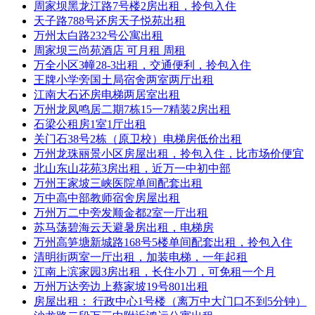
周家坝黑龙江路7号楼2房出租，拎包入住
天子路788号还房天子悦苑出租
万州太白路232号公寓出租
周家坝三尚苑酒店 可月租 周租
万全小区3幢28-3出租，交通便利，拎包入住
王牌小学旁国土局宿舍两室两厅出租
江南大石还房电梯两居室出租
万州龙凤鸣居二期7栋15一7精装2房出租
石梁公租房1室1厅出租
关门石38号2栋（原卫校）电梯房低价出租
万州龙珠丽景小区房屋出租，拎包入住，比市场价便宜
北山东山花苑3房出租，近万一中初中部
万州王家坡三峡医院单间配套出租
万中高中部教师宿舍房屋出租
万州万二中旁发顺金都2室一厅出租
苏马荡碧海云天避暑房出租，电梯房
万州高笋塘新城路168号5楼单间配套出租，拎包入住
清明街两室一厅出租，加装电梯，一年起租
江南上滨家园3房出租，长住小刀，可免租一个月
万州万达旁边上蔡家坡19号801出租
房屋出租： 行政中心1号楼（离万中大门口不到5分钟）