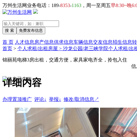
万州生活网业务电话：189-
8353
-
1163
，周一至周五
早8:30~晚6:
首 页
人才信息
房产信息
供求信息
车辆信息
交友信息
招生信息
转
首页
>
个人求租/出租房屋 > 沙龙公园/老三峡学院个人求租/出
锦丽苑电梯3房出租，交通方便，家具家电齐全，拎包入住
信
详细内容
办理置顶推广
评论↓
举报↓
修改/取消信息↗