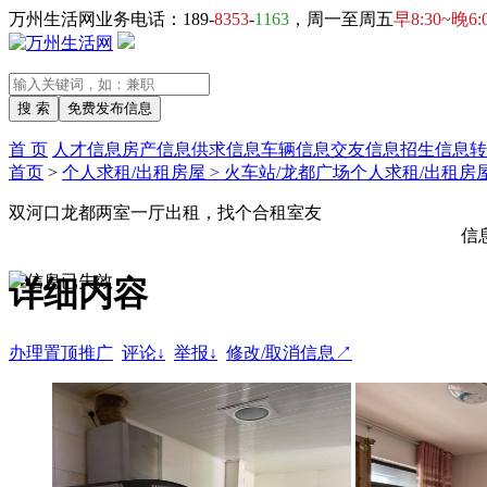
万州生活网业务电话：189-
8353
-
1163
，周一至周五
早8:30~晚6:
首 页
人才信息
房产信息
供求信息
车辆信息
交友信息
招生信息
转
首页
>
个人求租/出租房屋 > 火车站/龙都广场个人求租/出租房
双河口龙都两室一厅出租，找个合租室友
信
详细内容
办理置顶推广
评论↓
举报↓
修改/取消信息↗