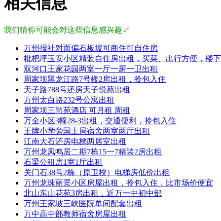
相关信息
我们猜你可能会对这些信息感兴趣↙
万州报社对面偏石板坡可商住可自住房
枇杷坪玉安小区精装自住房出租，买菜、出行方便，楼下
双河口王家花园两室一厅一厨一卫出租
周家坝黑龙江路7号楼2房出租，拎包入住
天子路788号还房天子悦苑出租
万州太白路232号公寓出租
周家坝三尚苑酒店 可月租 周租
万全小区3幢28-3出租，交通便利，拎包入住
王牌小学旁国土局宿舍两室两厅出租
江南大石还房电梯两居室出租
万州龙凤鸣居二期7栋15一7精装2房出租
石梁公租房1室1厅出租
关门石38号2栋（原卫校）电梯房低价出租
万州龙珠丽景小区房屋出租，拎包入住，比市场价便宜
北山东山花苑3房出租，近万一中初中部
万州王家坡三峡医院单间配套出租
万中高中部教师宿舍房屋出租