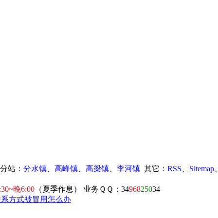
镇分站：
分水镇
、
高峰镇
、
高梁镇
、
李河镇
其它：
RSS
、
Sitemap
:30~晚6:00
（夏季作息） 业务ＱＱ：34
968
250
34
联系方式被冒用怎么办