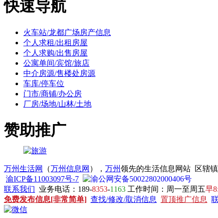
快速导航
火车站/龙都广场房产信息
个人求租/出租房屋
个人求购/出售房屋
公寓单间/宾馆/旅店
中介房源/售楼处房源
车库/停车位
门市/商铺/办公房
厂房/场地/山林/土地
赞助推广
万州生活网
（
万州信息网
），
万州
领先的生活信息网站 区辖
渝ICP备11003097号-7
渝公网安备50022802000406号
联系我们
业务电话：189-
8353
-
1163
工作时间：周一至周五
早8
免费发布信息[非常简单]
查找/修改/取消信息
置顶推广信息