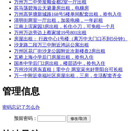
万州万二中旁发顺金都2室一厅出租
苏马荡碧海云天避暑房出租，电梯房
万州高笋塘新城路168号5楼单间配套出租，拎包入住
清明街两室一厅出租，加装电梯，一年起租
江南上滨家园3房出租，长住小刀，可免租一个月
万州万达旁边上蔡家坡19号801出租
房屋出租： 行政中心1号楼（离万中大门口不到5分钟）
沙龙路二段万三中附近鸿运公寓出租
万州区花厂街沙龙公园附近次新楼盘2房出租
五桥上海小学后门房屋出租，拎包入住
国本中学后门2房出租，楼层适中，拎包入住
万州沙河房东直租｜零中介 两室采光好带阳台可长租
万一中附近幸福社区房屋出租，三房，生活配套齐全
管理信息
密码忘记了怎么办
预留密码：