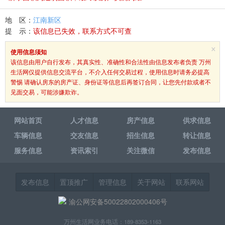
地 区：
江南新区
提 示：
该信息已失效，联系方式不可查
×
使用信息须知
该信息由用户自行发布，其真实性、准确性和合法性由信息发布者负责 万州
生活网仅提供信息交流平台，不介入任何交易过程，使用信息时请务必提高
警惕 请确认房东的房产证、身份证等信息后再签订合同，让您先付款或者不
见面交易，可能涉嫌欺诈。
网站首页
人才信息
房产信息
供求信息
车辆信息
交友信息
招生信息
转让信息
服务信息
资讯索引
关注微信
发布信息
发布信息
置顶推广
管理信息
关于网站
联系网站
渝公网安备50022802000406号
万州生活网业务电话：189-8353-1163