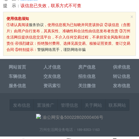
提 示：
该信息已失效，联系方式不可查
×
使用信息须知
①请认真阅读
服务协议
，使用信息视为已知晓并同意该协议 ②该信息（含图
片）由用户自行发布，其真实性、准确性和合法性由信息发布者负责 ③万州
生活网仅提供信息交流平台，不介入任何交易过程，不承担安全风险和法律
责任 ④强烈建议：拒绝预付费用、选择见面交易、核验证照资质、签订交易
合同 ⑤特别提示：
警惕网络黑手，谨防网络诈骗
网站首页
人才信息
房产信息
供求信息
车辆信息
交友信息
招生信息
转让信息
服务信息
资讯索引
关注微信
发布信息
发布信息
置顶推广
管理信息
关于网站
联系网站
渝公网安备50022802000406号
万州生活网业务电话：189-8353-1163