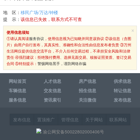
地 区：
移民广场/万达/钟楼
提 示：
该信息已失效，联系方式不可查
×
使用信息须知
①请认真阅读
服务协议
，使用信息视为已知晓并同意该协议 ②该信息（含图
片）由用户自行发布，其真实性、准确性和合法性由信息发布者负责 ③万州
生活网仅提供信息交流平台，不介入任何交易过程，不承担安全风险和法律
责任 ④强烈建议：拒绝预付费用、选择见面交易、核验证照资质、签订交易
合同 ⑤特别提示：
警惕网络黑手，谨防网络诈骗
网站首页
人才信息
房产信息
供求信息
车辆信息
交友信息
招生信息
转让信息
服务信息
资讯索引
关注微信
发布信息
发布信息
置顶推广
管理信息
关于网站
联系网站
渝公网安备50022802000406号