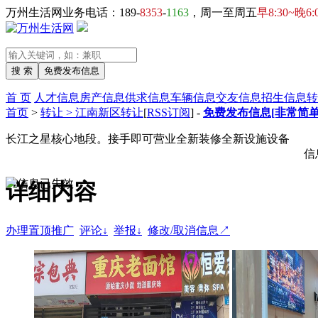
万州生活网业务电话：189-
8353
-
1163
，周一至周五
早8:30~晚6:
首 页
人才信息
房产信息
供求信息
车辆信息
交友信息
招生信息
转
首页
>
转让 > 江南新区转让
[
RSS订阅
] -
免费发布信息[非常简单
长江之星核心地段。接手即可营业全新装修全新设施设备
信
详细内容
办理置顶推广
评论↓
举报↓
修改/取消信息↗