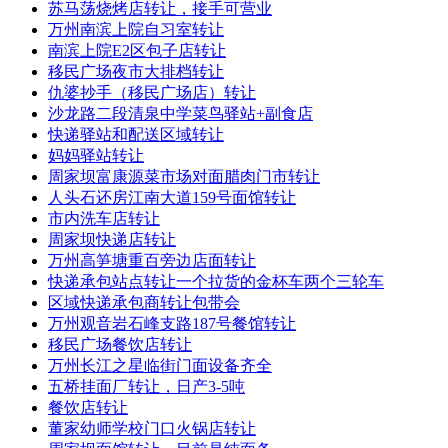
苏马荡烧烤店转让，接手可营业
万州南滨上院自习室转让
南滨上院E2区包子店转让
移民广场夜市大排档转让
仇婆抄手（移民广场店）转让
沙龙路二段清泉中学菜鸟驿站+副食店
快递驿站和配送区域转让
妈妈驿站转让
周家坝富康源菜市场对面腊肉门市转让
人头石还房江南大道159号面馆转让
市内洗车店转让
周家坝快递店转让
万州高笋塘重百旁边店面转让
快递承包站点转让一个拉货的金杯车两个三轮车
区域快递承包商转让包带会
万州观音岩石峰支路187号餐馆转让
移民广场餐饮店转让
万州长江之星临街门面设备齐全
五桥挂面厂转让，日产3-5吨
餐饮店转让
董家幼师学校门口火锅店转让