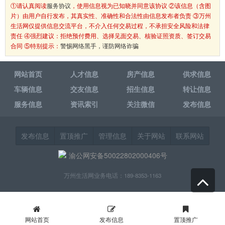
①请认真阅读
服务协议
，使用信息视为已知晓并同意该协议 ②该信息（含图
片）由用户自行发布，其真实性、准确性和合法性由信息发布者负责 ③万州
生活网仅提供信息交流平台，不介入任何交易过程，不承担安全风险和法律
责任 ④强烈建议：拒绝预付费用、选择见面交易、核验证照资质、签订交易
合同 ⑤特别提示：
警惕网络黑手，谨防网络诈骗
网站首页
人才信息
房产信息
供求信息
车辆信息
交友信息
招生信息
转让信息
服务信息
资讯索引
关注微信
发布信息
发布信息
置顶推广
管理信息
关于网站
联系网站
渝公网安备50022802000406号
万州生活网业务电话：189-8353-1163
网站首页
发布信息
置顶推广