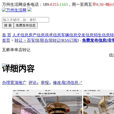
万州生活网业务电话：189-
8353
-
1163
，周一至周五
早8:30~晚6:
首 页
人才信息
房产信息
供求信息
车辆信息
交友信息
招生信息
转
首页
>
转让 > 百安坝/联合坝转让
[
RSS订阅
] -
免费发布信息[非
五桥串串店转让
信
详细内容
办理置顶推广
评论↓
举报↓
修改/取消信息↗