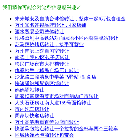
我们猜你可能会对这些信息感兴趣↙
未来城安及自助台球馆转让，整体一起6万包含租金
万州知名连锁品牌转让，4家店铺
酒水贸易公司整体转让
现将盈利中高铁站对面绿地小区内菜鸟驿站转让
苏马荡烧烤店转让，接手可营业
万州南滨上院自习室转让
南滨上院E2区包子店转让
移民广场夜市大排档转让
仇婆抄手（移民广场店）转让
沙龙路二段清泉中学菜鸟驿站+副食店
快递驿站和配送区域转让
妈妈驿站转让
周家坝富康源菜市场对面腊肉门市转让
人头石还房江南大道159号面馆转让
市内洗车店转让
周家坝快递店转让
万州高笋塘重百旁边店面转让
快递承包站点转让一个拉货的金杯车两个三轮车
区域快递承包商转让包带会