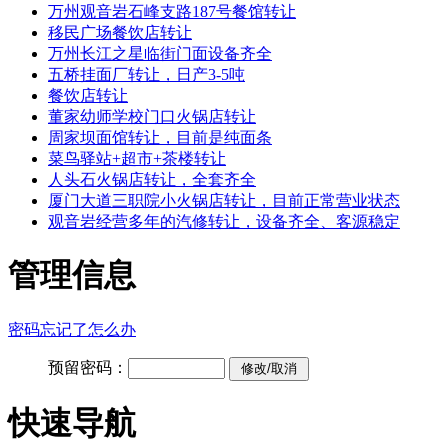
万州观音岩石峰支路187号餐馆转让
移民广场餐饮店转让
万州长江之星临街门面设备齐全
五桥挂面厂转让，日产3-5吨
餐饮店转让
董家幼师学校门口火锅店转让
周家坝面馆转让，目前是纯面条
菜鸟驿站+超市+茶楼转让
人头石火锅店转让，全套齐全
厦门大道三职院小火锅店转让，目前正常营业状态
观音岩经营多年的汽修转让，设备齐全、客源稳定
管理信息
密码忘记了怎么办
预留密码：
快速导航