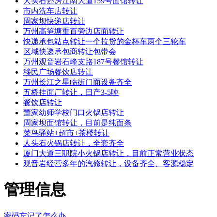
人头石还房江南大道159号面馆转让
市内洗车店转让
周家坝快递店转让
万州高笋塘重百旁边店面转让
快递承包站点转让一个拉货的金杯车两个三轮车
区域快递承包商转让包带会
万州观音岩石峰支路187号餐馆转让
移民广场餐饮店转让
万州长江之星临街门面设备齐全
五桥挂面厂转让，日产3-5吨
餐饮店转让
董家幼师学校门口火锅店转让
周家坝面馆转让，目前是纯面条
菜鸟驿站+超市+茶楼转让
人头石火锅店转让，全套齐全
厦门大道三职院小火锅店转让，目前正常营业状态
观音岩经营多年的汽修转让，设备齐全、客源稳定
管理信息
密码忘记了怎么办