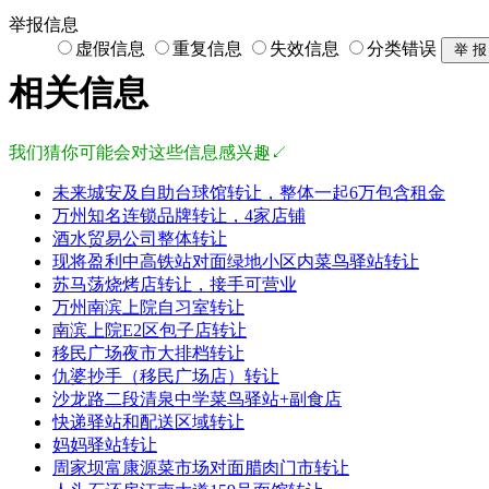
举报信息
虚假信息
重复信息
失效信息
分类错误
相关信息
我们猜你可能会对这些信息感兴趣↙
未来城安及自助台球馆转让，整体一起6万包含租金
万州知名连锁品牌转让，4家店铺
酒水贸易公司整体转让
现将盈利中高铁站对面绿地小区内菜鸟驿站转让
苏马荡烧烤店转让，接手可营业
万州南滨上院自习室转让
南滨上院E2区包子店转让
移民广场夜市大排档转让
仇婆抄手（移民广场店）转让
沙龙路二段清泉中学菜鸟驿站+副食店
快递驿站和配送区域转让
妈妈驿站转让
周家坝富康源菜市场对面腊肉门市转让