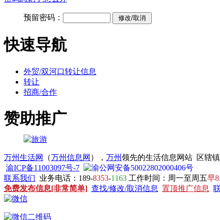
预留密码：
快速导航
外贸/双河口转让信息
转让
招商/合作
赞助推广
万州生活网
（
万州信息网
），
万州
领先的生活信息网站 区辖
渝ICP备11003097号-7
渝公网安备50022802000406号
联系我们
业务电话：189-
8353
-
1163
工作时间：周一至周五
早8
免费发布信息[非常简单]
查找/修改/取消信息
置顶推广信息