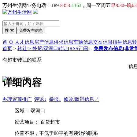
万州生活网业务电话：189-
8353
-
1163
，周一至周五
早8:30~晚6:
首 页
人才信息
房产信息
供求信息
车辆信息
交友信息
招生信息
转
首页
>
转让 > 外贸/双河口转让
[
RSS订阅
] -
免费发布信息[非常简
有超市转让的联系
信
详细内容
办理置顶推广
评论↓
举报↓
修改/取消信息↗
区域： 双河口
经营项目： 百货超市
位置不限，不低于80平的有装让的联系