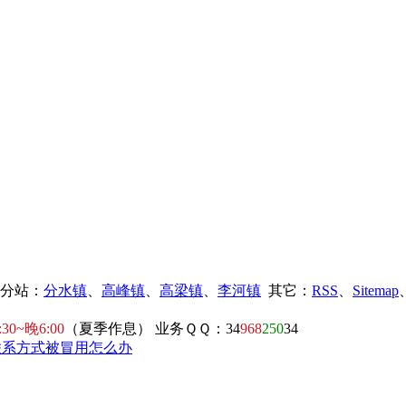
镇分站：
分水镇
、
高峰镇
、
高梁镇
、
李河镇
其它：
RSS
、
Sitemap
:30~晚6:00
（夏季作息） 业务ＱＱ：34
968
250
34
联系方式被冒用怎么办