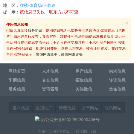
地 区：
牌楼/体育场/王牌路
提 示：
该信息已失效，联系方式不可查
×
使用信息须知
①请认真阅读
服务协议
，使用信息视为已知晓并同意该协议 ②该信息（含图
片）由用户自行发布，其真实性、准确性和合法性由信息发布者负责 ③万州
生活网仅提供信息交流平台，不介入任何交易过程，不承担安全风险和法律
责任 ④强烈建议：拒绝预付费用、选择见面交易、核验证照资质、签订交易
合同 ⑤特别提示：
警惕网络黑手，谨防网络诈骗
网站首页
人才信息
房产信息
供求信息
车辆信息
交友信息
招生信息
转让信息
服务信息
资讯索引
关注微信
发布信息
发布信息
置顶推广
管理信息
关于网站
联系网站
渝公网安备50022802000406号
万州生活网业务电话：189-8353-1163