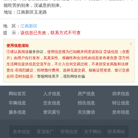
能吃苦的别来，没诚意的别来。
地址：江南新区玉龙路
地 区：
江南新区
提 示：
该信息已失效，联系方式不可查
×
使用信息须知
①请认真阅读
服务协议
，使用信息视为已知晓并同意该协议 ②该信息（含图
片）由用户自行发布，其真实性、准确性和合法性由信息发布者负责 ③万州
生活网仅提供信息交流平台，不介入任何交易过程，不承担安全风险和法律
责任 ④强烈建议：拒绝预付费用、选择见面交易、核验证照资质、签订交易
合同 ⑤特别提示：
警惕网络黑手，谨防网络诈骗
网站首页
人才信息
房产信息
供求信息
车辆信息
交友信息
招生信息
转让信息
服务信息
资讯索引
关注微信
发布信息
发布信息
置顶推广
管理信息
关于网站
联系网站