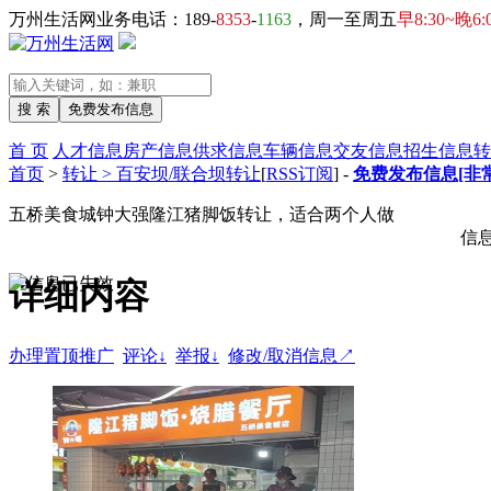
万州生活网业务电话：189-
8353
-
1163
，周一至周五
早8:30~晚6:
首 页
人才信息
房产信息
供求信息
车辆信息
交友信息
招生信息
转
首页
>
转让 > 百安坝/联合坝转让
[
RSS订阅
] -
免费发布信息[非
五桥美食城钟大强隆江猪脚饭转让，适合两个人做
信
详细内容
办理置顶推广
评论↓
举报↓
修改/取消信息↗