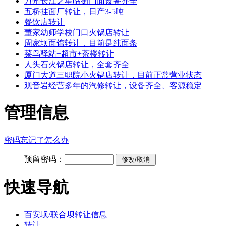
万州长江之星临街门面设备齐全
五桥挂面厂转让，日产3-5吨
餐饮店转让
董家幼师学校门口火锅店转让
周家坝面馆转让，目前是纯面条
菜鸟驿站+超市+茶楼转让
人头石火锅店转让，全套齐全
厦门大道三职院小火锅店转让，目前正常营业状态
观音岩经营多年的汽修转让，设备齐全、客源稳定
管理信息
密码忘记了怎么办
预留密码：
快速导航
百安坝/联合坝转让信息
转让