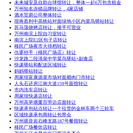
未来城安及自助台球馆转让，整体一起6万包含租金
万州知名连锁品牌转让，4家店铺
酒水贸易公司整体转让
现将盈利中高铁站对面绿地小区内菜鸟驿站转让
苏马荡烧烤店转让，接手可营业
万州南滨上院自习室转让
南滨上院E2区包子店转让
移民广场夜市大排档转让
仇婆抄手（移民广场店）转让
沙龙路二段清泉中学菜鸟驿站+副食店
快递驿站和配送区域转让
妈妈驿站转让
周家坝富康源菜市场对面腊肉门市转让
人头石还房江南大道159号面馆转让
市内洗车店转让
周家坝快递店转让
万州高笋塘重百旁边店面转让
快递承包站点转让一个拉货的金杯车两个三轮车
区域快递承包商转让包带会
万州观音岩石峰支路187号餐馆转让
移民广场餐饮店转让