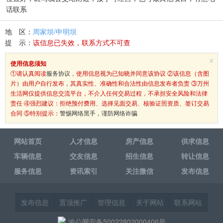
话联系
地 区：
周家坝/申明坝
提 示：
该信息已失效，联系方式不可查
×
使用信息须知
①请认真阅读
服务协议
，使用信息视为已知晓并同意该协议 ②该信息（含图
片）由用户自行发布，其真实性、准确性和合法性由信息发布者负责 ③万州
生活网仅提供信息交流平台，不介入任何交易过程，不承担安全风险和法律
责任 ④强烈建议：拒绝预付费用、选择见面交易、核验证照资质、签订交易
合同 ⑤特别提示：
警惕网络黑手，谨防网络诈骗
网站首页
人才信息
房产信息
供求信息
车辆信息
交友信息
招生信息
转让信息
服务信息
资讯索引
关注微信
发布信息
发布信息
置顶推广
管理信息
关于网站
联系网站
渝公网安备50022802000406号