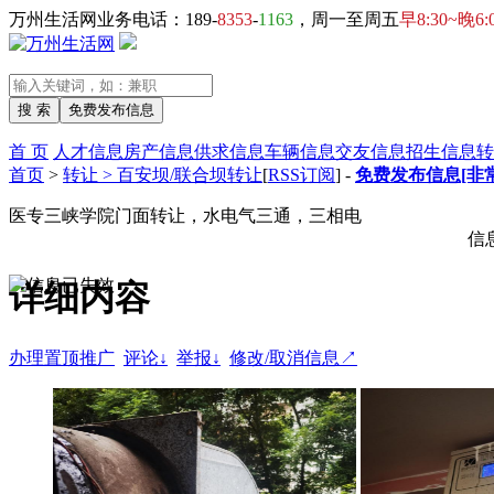
万州生活网业务电话：189-
8353
-
1163
，周一至周五
早8:30~晚6:
首 页
人才信息
房产信息
供求信息
车辆信息
交友信息
招生信息
转
首页
>
转让 > 百安坝/联合坝转让
[
RSS订阅
] -
免费发布信息[非
医专三峡学院门面转让，水电气三通，三相电
信
详细内容
办理置顶推广
评论↓
举报↓
修改/取消信息↗