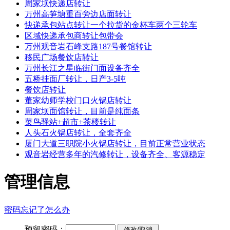
周家坝快递店转让
万州高笋塘重百旁边店面转让
快递承包站点转让一个拉货的金杯车两个三轮车
区域快递承包商转让包带会
万州观音岩石峰支路187号餐馆转让
移民广场餐饮店转让
万州长江之星临街门面设备齐全
五桥挂面厂转让，日产3-5吨
餐饮店转让
董家幼师学校门口火锅店转让
周家坝面馆转让，目前是纯面条
菜鸟驿站+超市+茶楼转让
人头石火锅店转让，全套齐全
厦门大道三职院小火锅店转让，目前正常营业状态
观音岩经营多年的汽修转让，设备齐全、客源稳定
管理信息
密码忘记了怎么办
预留密码：