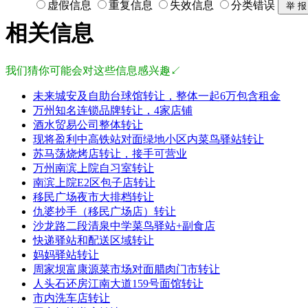
虚假信息
重复信息
失效信息
分类错误
相关信息
我们猜你可能会对这些信息感兴趣↙
未来城安及自助台球馆转让，整体一起6万包含租金
万州知名连锁品牌转让，4家店铺
酒水贸易公司整体转让
现将盈利中高铁站对面绿地小区内菜鸟驿站转让
苏马荡烧烤店转让，接手可营业
万州南滨上院自习室转让
南滨上院E2区包子店转让
移民广场夜市大排档转让
仇婆抄手（移民广场店）转让
沙龙路二段清泉中学菜鸟驿站+副食店
快递驿站和配送区域转让
妈妈驿站转让
周家坝富康源菜市场对面腊肉门市转让
人头石还房江南大道159号面馆转让
市内洗车店转让