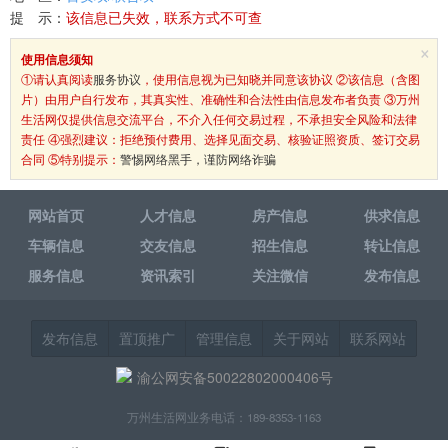
提 示：
该信息已失效，联系方式不可查
×
使用信息须知
①请认真阅读
服务协议
，使用信息视为已知晓并同意该协议 ②该信息（含图
片）由用户自行发布，其真实性、准确性和合法性由信息发布者负责 ③万州
生活网仅提供信息交流平台，不介入任何交易过程，不承担安全风险和法律
责任 ④强烈建议：拒绝预付费用、选择见面交易、核验证照资质、签订交易
合同 ⑤特别提示：
警惕网络黑手，谨防网络诈骗
网站首页
人才信息
房产信息
供求信息
车辆信息
交友信息
招生信息
转让信息
服务信息
资讯索引
关注微信
发布信息
发布信息
置顶推广
管理信息
关于网站
联系网站
渝公网安备50022802000406号
万州生活网业务电话：189-8353-1163