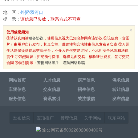
地 区：
外贸/双河口
提 示：
该信息已失效，联系方式不可查
×
使用信息须知
①请认真阅读
服务协议
，使用信息视为已知晓并同意该协议 ②该信息（含图
片）由用户自行发布，其真实性、准确性和合法性由信息发布者负责 ③万州
生活网仅提供信息交流平台，不介入任何交易过程，不承担安全风险和法律
责任 ④强烈建议：拒绝预付费用、选择见面交易、核验证照资质、签订交易
合同 ⑤特别提示：
警惕网络黑手，谨防网络诈骗
网站首页
人才信息
房产信息
供求信息
车辆信息
交友信息
招生信息
转让信息
服务信息
资讯索引
关注微信
发布信息
发布信息
置顶推广
管理信息
关于网站
联系网站
渝公网安备50022802000406号